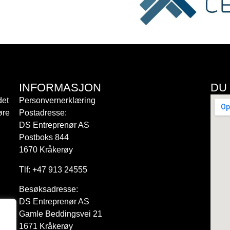
INFORMASJON
DU
det
Personvernerklæring
øre
Postadresse:
DS Entreprenør AS
Postboks 844
1670 Kråkerøy
Tlf: +47 913 24555
Besøksadresse:
DS Entreprenør AS
Gamle Beddingsvei 21
1671 Kråkerøy