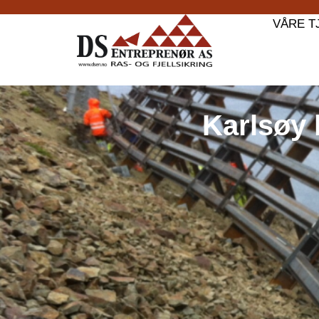
VÅRE T
Karlsøy