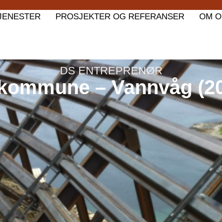
JENESTER
PROSJEKTER OG REFERANSER
OM O
DS ENTREPRENØR
 kommune – Vannvåg (20