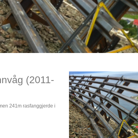
nvåg (2011-
mmen 241m rasfanggjerde i