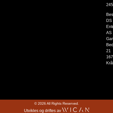
245
Bes
DS
Ent
AS
Ga
Bed
21
167
Krå
© 2026 All Rights Reserved.
Utvikles og driftes av