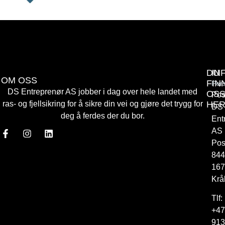
DU
IN
OM OSS
FIN
Per
DS Entreprenør AS jobber i dag over hele landet med
OS
Pos
HE
ras- og fjellsikring for å sikre din vei og gjøre det trygg for
DS
deg å ferdes der du bor.
Ent
AS
Pos
844
167
Krå
Tlf:
+47
913